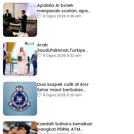
Apabila AI boleh
menjawab soalan, apa
lagi perlu dinilai di
8 Ogos 2026 9:38 am
universiti?
Arab
Saudi,Pakistan,Turkiye
meterai perjanjian
8 Ogos 2026 9:32 am
pertahanan bersama
Dua suspek culik di Alor
Setar maut berbalas
tembakan
8 Ogos 2026 9:20 am
Kaedah baharu kenaikan
pangkat PDRM, ATM