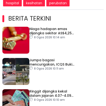
hospital
kesihatan
perubatan
BERITA TERKINI
Niaga hadapan emas
dijangka sekitar AS$4,250
hingga AS$4,350 minggu
8 Ogos 2026 10:14 am
depan
Jumpa bagasi
mencurigakan, ICQS Bukit
Kayu Hitam ditutup dua
8 Ogos 2026 10:11 am
jam
Ringgit dijangka kekal
dalam jajaran 4.07-4.09
berbanding dolar AS
8 Ogos 2026 10:10 am
minggu depan