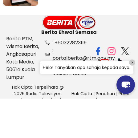
Berita Ehwal Semasa
Berita RTM,
: +60322823119
Wisma Berita,
:
Angkasapuri
portalberita@rtm.gov.my
Kota Media,
×
: Aduan &
Helo! Tanyakan apa sahaja kepada saya.
50614 Kuala
Maklum balas
Lumpur
Hak Cipta Terpelihara @
2026 Radio Televisyen
Hak Cipta
|
Penafian
|
Polisi
Malaysia, Berita Ehwal
Keselamatan
Semasa (BES)
Pihak Portal Berita RTM tidak bertanggungjawab terhadap
sebarang kehilangan atau kerosakan yang dialami kerana