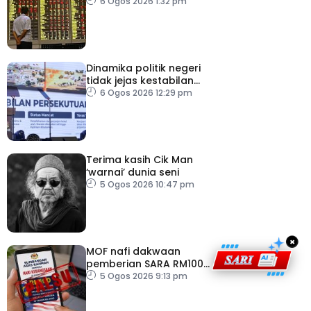
Tenggara, kumpul AS$1.4
6 Ogos 2026 1:32 pm
bilion separuh pertama
2026
Dinamika politik negeri
tidak jejas kestabilan
Kerajaan Perpaduan
6 Ogos 2026 12:29 pm
Persekutuan – TPM Zahid
Terima kasih Cik Man
‘warnai’ dunia seni
5 Ogos 2026 10:47 pm
×
MOF nafi dakwaan
pemberian SARA RM100
sempena Hari
5 Ogos 2026 9:13 pm
Kebangsaan