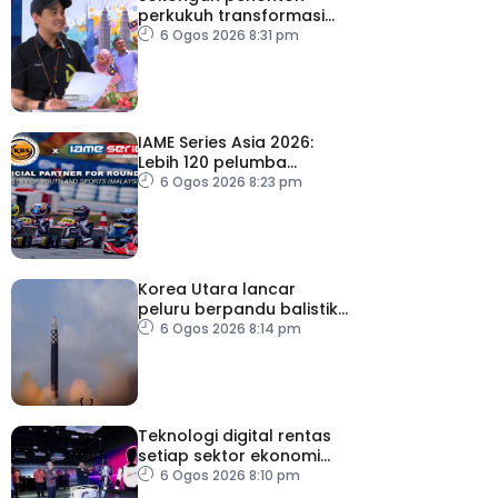
perkukuh transformasi
RTM
6 Ogos 2026 8:31 pm
IAME Series Asia 2026:
Lebih 120 pelumba
antarabangsa berentap
6 Ogos 2026 8:23 pm
rebut tiket ke Itali
Korea Utara lancar
peluru berpandu balistik
jarak dekat ke arah Laut
6 Ogos 2026 8:14 pm
Jepun
Teknologi digital rentas
setiap sektor ekonomi
diperkasa seiring
6 Ogos 2026 8:10 pm
kemajuan inovasi