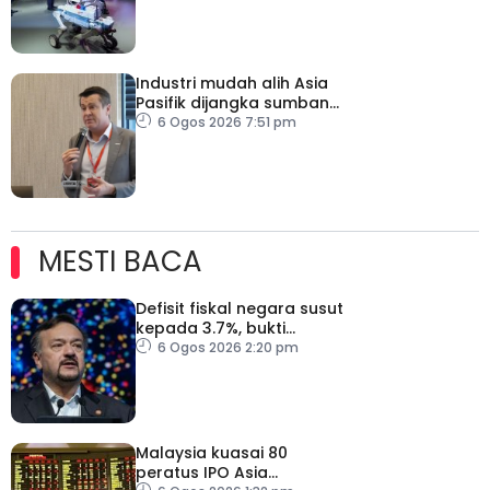
Industri mudah alih Asia
Pasifik dijangka sumbang
AS$1.4 trilion menjelang
6 Ogos 2026 7:51 pm
2030
MESTI BACA
Defisit fiskal negara susut
kepada 3.7%, bukti
keyakinan pelabur masih
6 Ogos 2026 2:20 pm
kukuh
Malaysia kuasai 80
peratus IPO Asia