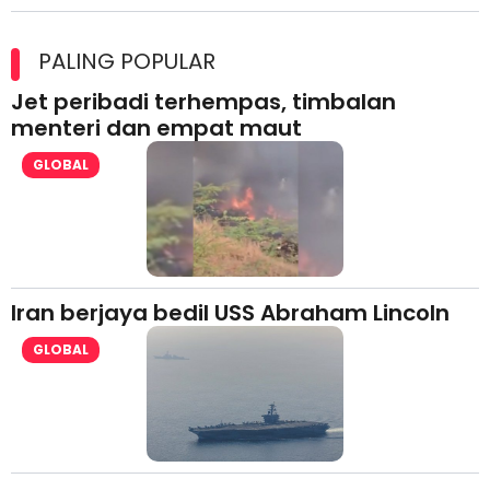
Maxim Malaysia dedah laporan keselamatan, pematuhan
lesen separuh pertama 2026
PALING POPULAR
Jet peribadi terhempas, timbalan
menteri dan empat maut
GLOBAL
Iran berjaya bedil USS Abraham Lincoln
GLOBAL