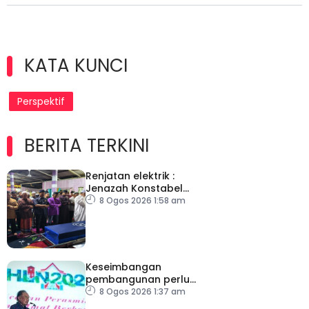
KATA KUNCI
Perspektif
BERITA TERKINI
Renjatan elektrik :
Jenazah Konstabel
Muhammad Raimi
8 Ogos 2026 1:58 am
selamat dikebumikan
Keseimbangan
pembangunan perlu
ambil kira lokasi tumpuan
8 Ogos 2026 1:37 am