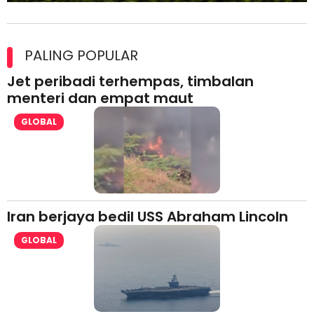
Maxim Malaysia dedah laporan keselamatan, pematuhan
lesen separuh pertama 2026
PALING POPULAR
Jet peribadi terhempas, timbalan
menteri dan empat maut
GLOBAL
Iran berjaya bedil USS Abraham Lincoln
GLOBAL