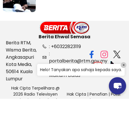
Berita Ehwal Semasa
Berita RTM,
: +60322823119
Wisma Berita,
:
Angkasapuri
portalberita@rtm.gov.my
Kota Media,
×
: Aduan &
Helo! Tanyakan apa sahaja kepada saya.
50614 Kuala
Maklum balas
Lumpur
Hak Cipta Terpelihara @
2026 Radio Televisyen
Hak Cipta
|
Penafian
|
Polisi
Malaysia, Berita Ehwal
Keselamatan
Semasa (BES)
Pihak Portal Berita RTM tidak bertanggungjawab terhadap