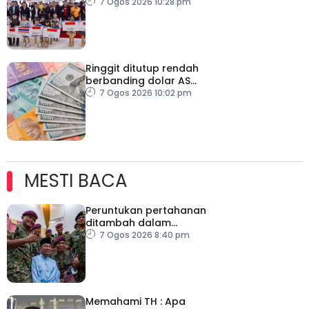
negara
7 Ogos 2026 10:28 pm
Ringgit ditutup rendah
berbanding dolar AS
menjelang pengumuman
7 Ogos 2026 10:02 pm
data pasaran buruh AS
MESTI BACA
Peruntukan pertahanan
ditambah dalam
Belanjawan 2027
7 Ogos 2026 8:40 pm
Memahami TH : Apa