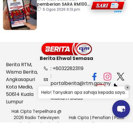
pemberian SARA RM100
sempena Hari
5 Ogos 2026 9:13 pm
Kebangsaan
Berita Ehwal Semasa
Berita RTM,
: +60322823119
Wisma Berita,
:
Angkasapuri
portalberita@rtm.gov.my
Kota Media,
×
: Aduan &
Helo! Tanyakan apa sahaja kepada saya.
50614 Kuala
Maklum balas
Lumpur
Hak Cipta Terpelihara @
2026 Radio Televisyen
Hak Cipta
|
Penafian
|
Polisi
Malaysia, Berita Ehwal
Keselamatan
Semasa (BES)