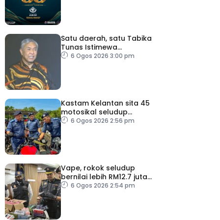
Satu daerah, satu Tabika
Tunas Istimewa
menjelang 2027 – TPM
6 Ogos 2026 3:00 pm
Zahid
Kastam Kelantan sita 45
motosikal seludup
bernilai RM3.6 juta
6 Ogos 2026 2:56 pm
Vape, rokok seludup
bernilai lebih RM12.7 juta
dirampas di Selangor
6 Ogos 2026 2:54 pm