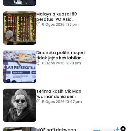
Malaysia kuasai 80
peratus IPO Asia
Tenggara, kumpul AS$1.4
6 Ogos 2026 1:32 pm
bilion separuh pertama
2026
Dinamika politik negeri
tidak jejas kestabilan
Kerajaan Perpaduan
6 Ogos 2026 12:29 pm
Persekutuan – TPM Zahid
Terima kasih Cik Man
‘warnai’ dunia seni
5 Ogos 2026 10:47 pm
×
MOF nafi dakwaan