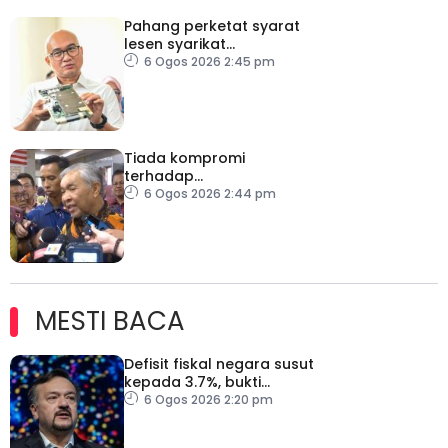
Pahang perketat syarat
lesen syarikat
telekomunikasi, bendung
6 Ogos 2026 2:45 pm
vandalisme dan kecurian
Tiada kompromi
terhadap
penyelewengan jika
6 Ogos 2026 2:44 pm
dibuktikan RCI TH
MESTI BACA
Defisit fiskal negara susut
kepada 3.7%, bukti
keyakinan pelabur masih
6 Ogos 2026 2:20 pm
kukuh