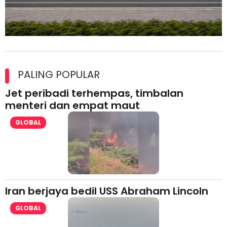
Maxim Malaysia dedah laporan keselamatan, pematuhan
lesen separuh pertama 2026
PALING POPULAR
Jet peribadi terhempas, timbalan
menteri dan empat maut
GLOBAL
Iran berjaya bedil USS Abraham Lincoln
GLOBAL