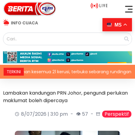
INFO CUACA
MS
n kesemua 21 kerusi, terbuka sebarang rundingan
TERKINI
Sindi
Lambakan kandungan PRN Johor, pengundi perlukan
maklumat boleh dipercaya
8/07/2026 | 3:10 pm
👁 57
Perspektif