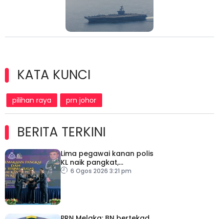
KATA KUNCI
pilihan raya
prn johor
BERITA TERKINI
Lima pegawai kanan polis
KL naik pangkat,
perkukuh kepimpinan
6 Ogos 2026 3:21 pm
pasukan
PRN Melaka: BN bertekad