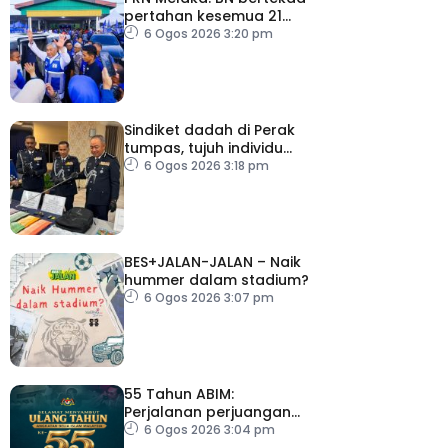
pertahan kesemua 21
kerusi, terbuka sebarang
6 Ogos 2026 3:20 pm
rundingan
Sindiket dadah di Perak
tumpas, tujuh individu
ditahan
6 Ogos 2026 3:18 pm
BES+JALAN-JALAN – Naik
hummer dalam stadium?
6 Ogos 2026 3:07 pm
55 Tahun ABIM:
Perjalanan perjuangan
berteraskan jati diri
6 Ogos 2026 3:04 pm
harakah Islamiah – PM