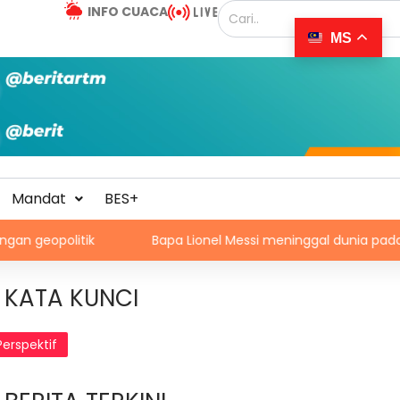
INFO CUACA
MS
Mandat
BES+
Bapa Lionel Messi meninggal dunia pada usia 68 tahun
KATA KUNCI
Perspektif