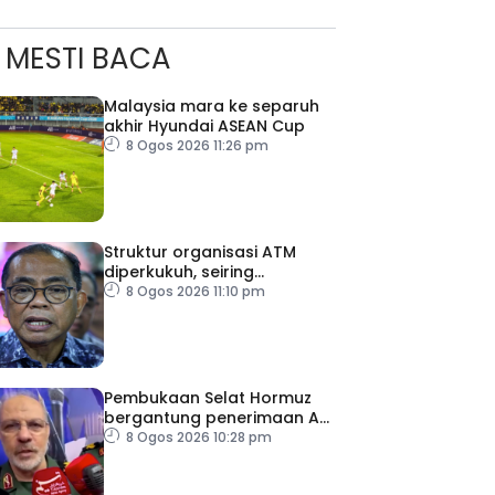
MESTI BACA
Malaysia mara ke separuh
akhir Hyundai ASEAN Cup
8 Ogos 2026 11:26 pm
Struktur organisasi ATM
diperkukuh, seiring
pemodenan aset
8 Ogos 2026 11:10 pm
pertahanan
Pembukaan Selat Hormuz
bergantung penerimaan AS
– IRGC
8 Ogos 2026 10:28 pm