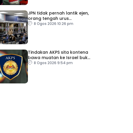
JPN tidak pernah lantik ejen,
orang tengah urus
dokumentasi
8 Ogos 2026 10:26 pm
Tindakan AKPS sita kontena
bawa muatan ke Israel bukti
ketegasan Malaysia
8 Ogos 2026 9:54 pm