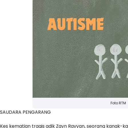
Foto RTM
SAUDARA PENGARANG
Kes kematian tragis adik Zayn Rayyan, seorang kanak-kana