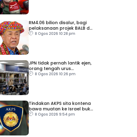
RM4.06 bilion disalur, bagi
pelaksanaan projek BALB di
Sabah
8 Ogos 2026 10:28 pm
JPN tidak pernah lantik ejen,
orang tengah urus
dokumentasi
8 Ogos 2026 10:26 pm
Tindakan AKPS sita kontena
bawa muatan ke Israel bukti
ketegasan Malaysia
8 Ogos 2026 9:54 pm