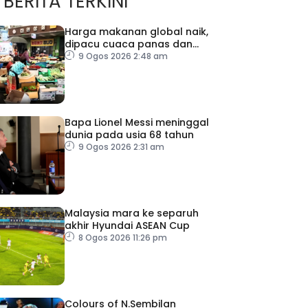
BERITA TERKINI
Harga makanan global naik,
dipacu cuaca panas dan
ketegangan geopolitik
9 Ogos 2026 2:48 am
Bapa Lionel Messi meninggal
dunia pada usia 68 tahun
9 Ogos 2026 2:31 am
Malaysia mara ke separuh
akhir Hyundai ASEAN Cup
8 Ogos 2026 11:26 pm
Colours of N.Sembilan