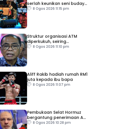
serlah keunikan seni budaya
negeri beradat
8 Ogos 2026 11:15 pm
Struktur organisasi ATM
diperkukuh, seiring
pemodenan aset
8 Ogos 2026 11:10 pm
pertahanan
Aliff Rakib hadiah rumah RM1
juta kepada ibu bapa
8 Ogos 2026 11:07 pm
Pembukaan Selat Hormuz
bergantung penerimaan AS
– IRGC
8 Ogos 2026 10:28 pm