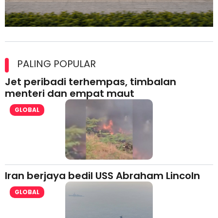
Maxim Malaysia dedah laporan keselamatan, pematuhan
lesen separuh pertama 2026
PALING POPULAR
Jet peribadi terhempas, timbalan
menteri dan empat maut
GLOBAL
Iran berjaya bedil USS Abraham Lincoln
GLOBAL