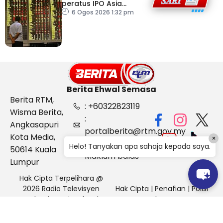
peratus IPO Asia
Tenggara, kumpul AS$1.4
6 Ogos 2026 1:32 pm
bilion separuh pertama
2026
Berita Ehwal Semasa
Berita RTM,
: +60322823119
Wisma Berita,
:
Angkasapuri
portalberita@rtm.gov.my
Kota Media,
×
: Aduan &
Helo! Tanyakan apa sahaja kepada saya.
50614 Kuala
Maklum balas
Lumpur
Hak Cipta Terpelihara @
2026 Radio Televisyen
Hak Cipta
|
Penafian
|
Polisi
Malaysia, Berita Ehwal
Keselamatan
Semasa (BES)