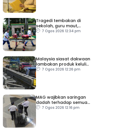
baharu
Tragedi tembakan di
sekolah, guru maut,
pelajar bunuh diri
7 Ogos 2026 12:34 pm
Malaysia siasat dakwaan
lambakan produk keluli
dari China, Taiwan dan
7 Ogos 2026 12:26 pm
Vietnam
MAG wajibkan saringan
dadah terhadap semua
juruterbang
7 Ogos 2026 12:16 pm