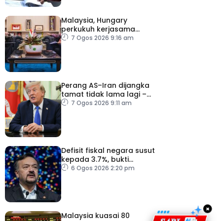
Malaysia, Hungary
perkukuh kerjasama
sektor pertanian
7 Ogos 2026 9:16 am
Perang AS–Iran dijangka
tamat tidak lama lagi –
Trump
7 Ogos 2026 9:11 am
Defisit fiskal negara susut
kepada 3.7%, bukti
keyakinan pelabur masih
6 Ogos 2026 2:20 pm
kukuh
×
Malaysia kuasai 80