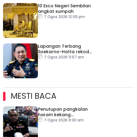
10 Exco Negeri Sembilan
angkat sumpah
7 Ogos 2026 12:05 pm
Lapangan Terbang
Soekarno-Hatta rekod
lebih 300 kes dadah
7 Ogos 2026 11:57 am
tahun ini
MESTI BACA
Penutupan pangkalan
haram kekang
penyeludupan di
7 Ogos 2026 9:30 am
Kelantan