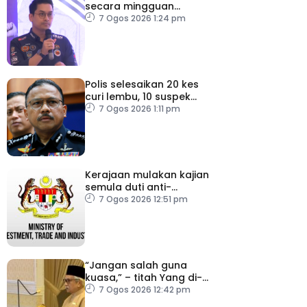
secara mingguan
pastikan persiapan F1
7 Ogos 2026 1:24 pm
lancar
Polis selesaikan 20 kes
curi lembu, 10 suspek
diberkas
7 Ogos 2026 1:11 pm
Kerajaan mulakan kajian
semula duti anti-
lambakan import
7 Ogos 2026 12:51 pm
gegelung keluli dari
China, Vietnam
“Jangan salah guna
kuasa,” – titah Yang di-
Pertuan Besar Negeri
7 Ogos 2026 12:42 pm
Sembilan kepada Exco