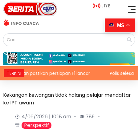
INFO CUACA
MS
an pastikan persiapan F1 lancar
TERKINI
Polis selesaikan 20 ke
Kekangan kewangan tidak halang pelajar mendaftar
ke IPT awam
4/06/2026 | 10:18 am
👁 789
Perspektif