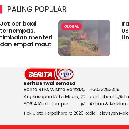
PALING POPULAR
Jet peribadi
Ir
GLOBAL
terhempas,
US
timbalan menteri
Li
dan empat maut
Berita Ehwal Semasa
Berita RTM, Wisma Berita,
: +60322823119
Angkasapuri Kota Media,
: portalberita@rt
50614 Kuala Lumpur
: Aduan & Maklum 
Hak Cipta Terpelihara @ 2026 Radio Televisyen Mala