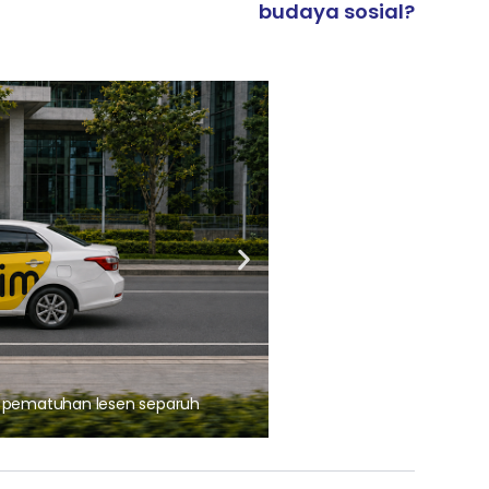
budaya sosial?
ARTIKEL TAJAAN
, pematuhan lesen separuh
Ajinomoto (Malaysia) Berh
aminoVITAL® Bersama Pemp