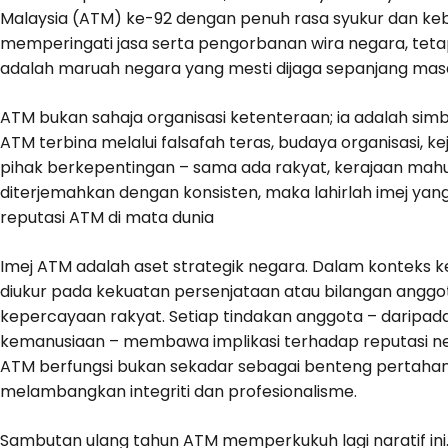
Malaysia (ATM) ke-92 dengan penuh rasa syukur dan ke
memperingati jasa serta pengorbanan wira negara, teta
adalah maruah negara yang mesti dijaga sepanjang mas
ATM bukan sahaja organisasi ketenteraan; ia adalah simb
ATM terbina melalui falsafah teras, budaya organisasi, ke
pihak berkepentingan – sama ada rakyat, kerajaan mahup
diterjemahkan dengan konsisten, maka lahirlah imej yang
reputasi ATM di mata dunia
Imej ATM adalah aset strategik negara. Dalam konteks
diukur pada kekuatan persenjataan atau bilangan angg
kepercayaan rakyat. Setiap tindakan anggota – daripada
kemanusiaan – membawa implikasi terhadap reputasi ne
ATM berfungsi bukan sekadar sebagai benteng pertahana
melambangkan integriti dan profesionalisme.
Sambutan ulang tahun ATM memperkukuh lagi naratif ini.