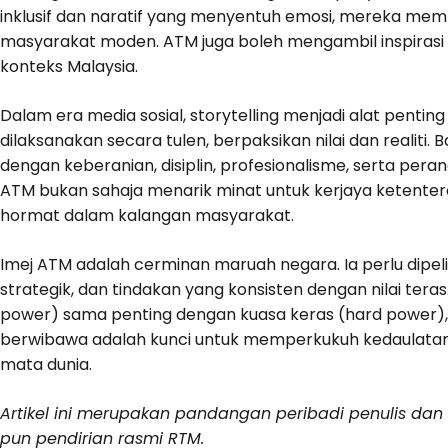
inklusif dan naratif yang menyentuh emosi, mereka mem
masyarakat moden. ATM juga boleh mengambil inspiras
konteks Malaysia.
Dalam era media sosial, storytelling menjadi alat pentin
dilaksanakan secara tulen, berpaksikan nilai dan realiti. 
dengan keberanian, disiplin, profesionalisme, serta pera
ATM bukan sahaja menarik minat untuk kerjaya ketente
hormat dalam kalangan masyarakat.
Imej ATM adalah cerminan maruah negara. Ia perlu dipeliha
strategik, dan tindakan yang konsisten dengan nilai tera
power) sama penting dengan kuasa keras (hard power), im
berwibawa adalah kunci untuk memperkukuh kedaulatan 
mata dunia.
Artikel ini merupakan pandangan peribadi penulis da
pun pendirian rasmi RTM.