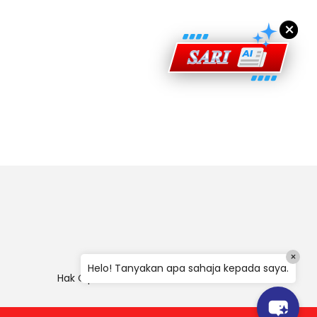
×
×
Helo! Tanyakan apa sahaja kepada saya.
Hak Cipta
|
Penafian
|
Polisi Keselamatan