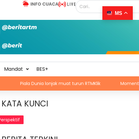
INFO CUACA
MS
Mandat
BES+
 Dunia lonjak muat turun RTMKlik
Momentum Glasgow sun
KATA KUNCI
Perspektif