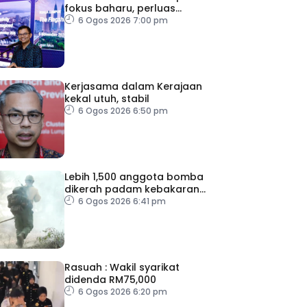
fokus baharu, perluas
tumpuan ke lapan sektor
6 Ogos 2026 7:00 pm
Kerjasama dalam Kerajaan
kekal utuh, stabil
6 Ogos 2026 6:50 pm
Lebih 1,500 anggota bomba
dikerah padam kebakaran
di Washington
6 Ogos 2026 6:41 pm
Rasuah : Wakil syarikat
didenda RM75,000
6 Ogos 2026 6:20 pm