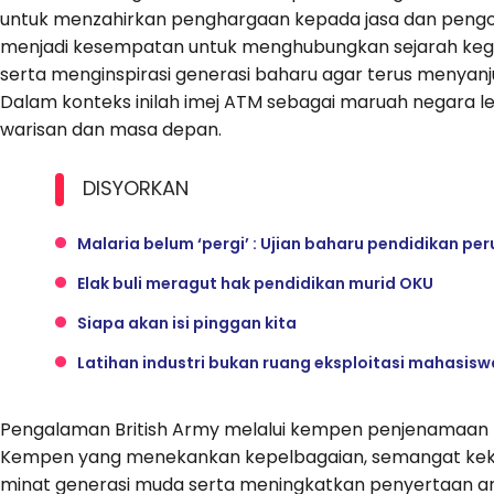
untuk menzahirkan penghargaan kepada jasa dan pengorb
menjadi kesempatan untuk menghubungkan sejarah kege
serta menginspirasi generasi baharu agar terus menyanjun
Dalam konteks inilah imej ATM sebagai maruah negara l
warisan dan masa depan.
DISYORKAN
Malaria belum ‘pergi’ : Ujian baharu pendidikan p
Elak buli meragut hak pendidikan murid OKU
Siapa akan isi pinggan kita
Latihan industri bukan ruang eksploitasi mahasisw
Pengalaman British Army melalui kempen penjenamaan me
Kempen yang menekankan kepelbagaian, semangat kekit
minat generasi muda serta meningkatkan penyertaan ang