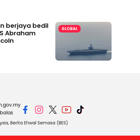
an berjaya bedil
GLOBAL
S Abraham
ncoln
m.gov.my
balas
ysia, Berita Ehwal Semasa (BES)