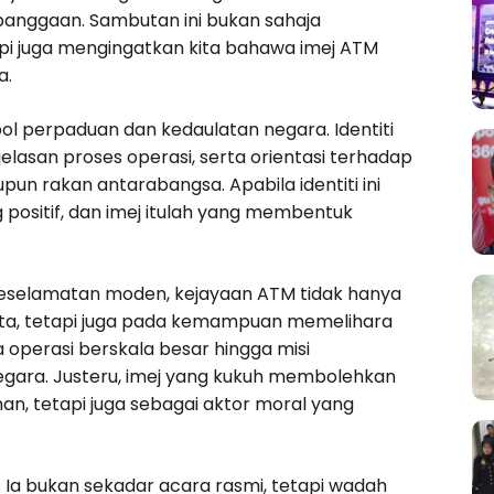
banggaan. Sambutan ini bukan sahaja
pi juga mengingatkan kita bahawa imej ATM
a.
ol perpaduan dan kedaulatan negara. Identiti
jelasan proses operasi, serta orientasi terhadap
un rakan antarabangsa. Apabila identiti ini
 positif, dan imej itulah yang membentuk
 keselamatan moden, kejayaan ATM tidak hanya
ota, tetapi juga pada kemampuan memelihara
 operasi berskala besar hingga misi
gara. Justeru, imej yang kukuh membolehkan
n, tetapi juga sebagai aktor moral yang
 Ia bukan sekadar acara rasmi, tetapi wadah