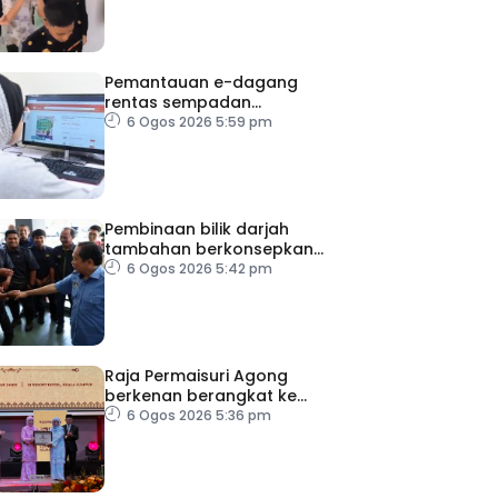
Pemantauan e-dagang
rentas sempadan
diperketat, pastikan
6 Ogos 2026 5:59 pm
persaingan adil
Pembinaan bilik darjah
tambahan berkonsepkan
MPS di sekolah terpilih,
6 Ogos 2026 5:42 pm
dijangka siap ikut jadual
Raja Permaisuri Agong
berkenan berangkat ke
Majlis Anugerah Sastera
6 Ogos 2026 5:36 pm
Negara Ke-16