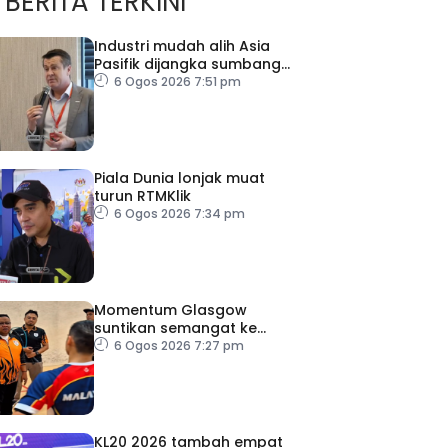
BERITA TERKINI
Industri mudah alih Asia
Pasifik dijangka sumbang
AS$1.4 trilion menjelang
6 Ogos 2026 7:51 pm
2030
Piala Dunia lonjak muat
turun RTMKlik
6 Ogos 2026 7:34 pm
Momentum Glasgow
suntikan semangat ke
Sukan Asia 2026
6 Ogos 2026 7:27 pm
KL20 2026 tambah empat