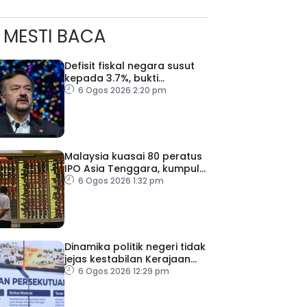
MESTI BACA
Defisit fiskal negara susut
kepada 3.7%, bukti
keyakinan pelabur masih
6 Ogos 2026 2:20 pm
kukuh
Malaysia kuasai 80 peratus
IPO Asia Tenggara, kumpul
AS$1.4 bilion separuh
6 Ogos 2026 1:32 pm
pertama 2026
Dinamika politik negeri tidak
jejas kestabilan Kerajaan
Perpaduan Persekutuan –
6 Ogos 2026 12:29 pm
TPM Zahid