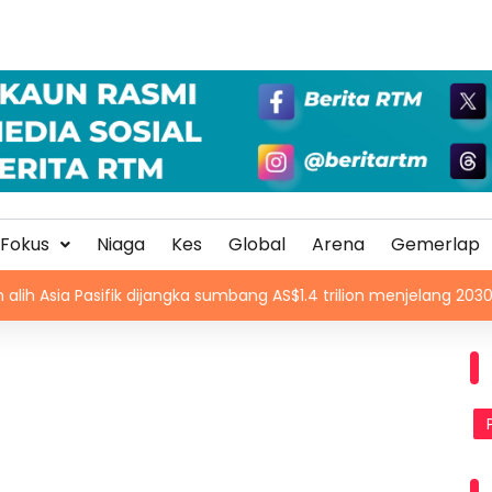
Fokus
Niaga
Kes
Global
Arena
Gemerlap
fik dijangka sumbang AS$1.4 trilion menjelang 2030
Piala