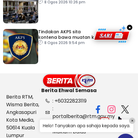
dokumentasi
8 Ogos 2026 10:26 pm
×
Tindakan AKPS sita
kontena bawa muatan ke
Israel bukti ketegasan
8 Ogos 2026 9:54 pm
Malaysia
Berita Ehwal Semasa
Berita RTM,
: +60322823119
Wisma Berita,
:
Angkasapuri
portalberita@rtm.gov.my
Kota Media,
×
: Aduan &
Helo! Tanyakan apa sahaja kepada saya.
50614 Kuala
Maklum balas
Lumpur