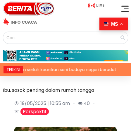
INFO CUACA
MS
an serlah keunikan seni budaya negeri beradat
TERKINI
Struktur
Ibu, sosok penting dalam rumah tangga
19/05/2025 | 10:55 am
👁 40
Perspektif