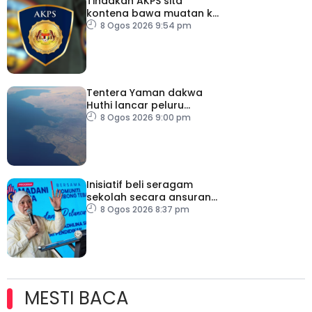
Tindakan AKPS sita
kontena bawa muatan ke
Israel bukti ketegasan
8 Ogos 2026 9:54 pm
Malaysia
Tentera Yaman dakwa
Huthi lancar peluru
berpandu ke arah Laut
8 Ogos 2026 9:00 pm
Merah
Inisiatif beli seragam
sekolah secara ansuran
ringankan beban ibu
8 Ogos 2026 8:37 pm
bapa
MESTI BACA