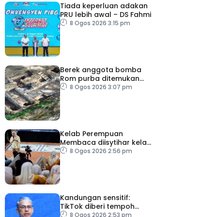
Tiada keperluan adakan
PRU lebih awal – DS Fahmi
8 Ogos 2026 3:15 pm
Berek anggota bomba
Rom purba ditemukan
berhampiran Colosseum
8 Ogos 2026 3:07 pm
Kelab Perempuan
Membaca diisytihar kelab
membaca terbesar di
8 Ogos 2026 2:56 pm
Malaysia
Kandungan sensitif:
TikTok diberi tempoh
perkukuh sistem
8 Ogos 2026 2:53 pm