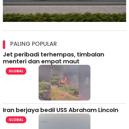
Maxim Malaysia dedah laporan keselamatan, pematuhan
lesen separuh pertama 2026
PALING POPULAR
Jet peribadi terhempas, timbalan
menteri dan empat maut
GLOBAL
Iran berjaya bedil USS Abraham Lincoln
GLOBAL