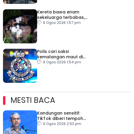
Kereta bawa enam
sekeluarga terbabas,
pemandu maut
8 Ogos 2026 1:57 pm
Polis cari saksi
kemalangan maut di
Jalan Setia Raja
8 Ogos 2026 1:54 pm
MESTI BACA
Kandungan sensitif:
TikTok diberi tempoh
perkukuh sistem
8 Ogos 2026 2:53 pm
moderasi