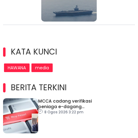
KATA KUNCI
HAWANA
media
BERITA TERKINI
MCCA cadang verifikasi
peniaga e-dagang
tangani lambakan
8 Ogos 2026 3:22 pm
produk import