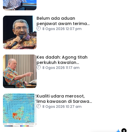
Belum ada aduan
penjawat awam terima
tekanan daripada ahli
8 Ogos 2026 12:07 pm
politik
Kes dadah: Agong titah
perkukuh kawalan
lapangan terbang, pintu
8 Ogos 2026 11:17 am
masuk negara
Kualiti udara merosot,
lima kawasan di Sarawak
catat IPU tidak sihat
8 Ogos 2026 10:27 am
×