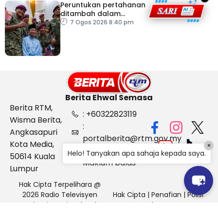
Peruntukan pertahanan
ditambah dalam
Belanjawan 2027
7 Ogos 2026 8:40 pm
Berita Ehwal Semasa
Berita RTM,
: +60322823119
Wisma Berita,
:
Angkasapuri
portalberita@rtm.gov.my
Kota Media,
×
: Aduan &
Helo! Tanyakan apa sahaja kepada saya.
50614 Kuala
Maklum balas
Lumpur
Hak Cipta Terpelihara @
2026 Radio Televisyen
Hak Cipta
|
Penafian
|
Polisi
Malaysia, Berita Ehwal
Keselamatan
Semasa (BES)