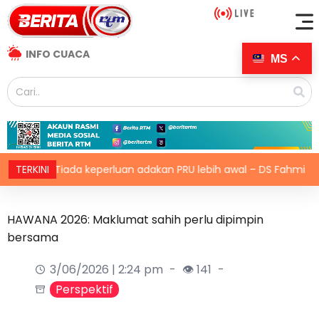
INFO CUACA
MS
ada keperluan adakan PRU lebih awal – DS Fahmi
TERKINI
Berek 
HAWANA 2026: Maklumat sahih perlu dipimpin
bersama
3/06/2026 | 2:24 pm
👁 141
Perspektif