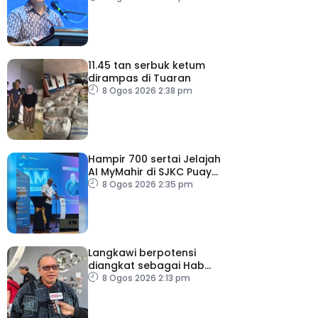
moderasi
11.45 tan serbuk ketum
dirampas di Tuaran
8 Ogos 2026 2:38 pm
Hampir 700 sertai Jelajah
AI MyMahir di SJKC Puay
Chai 2, terbesar setakat
8 Ogos 2026 2:35 pm
ini
Langkawi berpotensi
diangkat sebagai Hab
Digital Art Nomad tahun
8 Ogos 2026 2:13 pm
depan