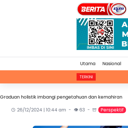
Utama
Nasional
TERKINI
Renjatan elekt
Graduan holistik imbangi pengetahuan dan kemahiran
26/12/2024 | 10:44 am
👁 63
Perspektif