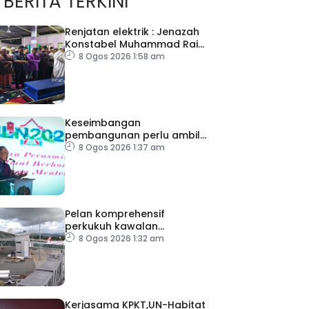
BERITA TERKINI
Renjatan elektrik : Jenazah
Konstabel Muhammad Raimi
selamat dikebumikan
8 Ogos 2026 1:58 am
Keseimbangan
pembangunan perlu ambil
kira lokasi tumpuan
8 Ogos 2026 1:37 am
Pelan komprehensif
perkukuh kawalan
keselamatan di semua
8 Ogos 2026 1:32 am
lapangan terbang
Kerjasama KPKT,UN-Habitat