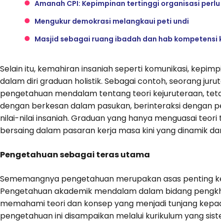
Amanah CPI: Kepimpinan tertinggi organisasi perlu
Mengukur demokrasi melangkaui peti undi
Masjid sebagai ruang ibadah dan hab kompetensi 
Selain itu, kemahiran insaniah seperti komunikasi, kepi
dalam diri graduan holistik. Sebagai contoh, seorang ju
pengetahuan mendalam tentang teori kejuruteraan, tet
dengan berkesan dalam pasukan, berinteraksi dengan p
nilai-nilai insaniah. Graduan yang hanya menguasai teo
bersaing dalam pasaran kerja masa kini yang dinamik d
Pengetahuan sebagai teras utama
Sememangnya pengetahuan merupakan asas penting k
Pengetahuan akademik mendalam dalam bidang pengkh
memahami teori dan konsep yang menjadi tunjang kepada se
pengetahuan ini disampaikan melalui kurikulum yang si