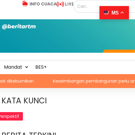
INFO CUACA
MS
Mandat
BES+
Keseimbangan pembangunan perlu ambil kira lokasi t
KATA KUNCI
Perspektif