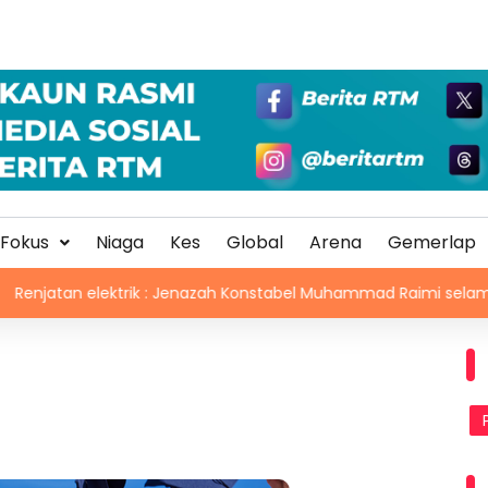
Fokus
Niaga
Kes
Global
Arena
Gemerlap
rik : Jenazah Konstabel Muhammad Raimi selamat dikebumikan