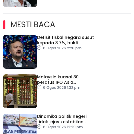
MESTI BACA
Defisit fiskal negara susut
kepada 3.7%, bukti
keyakinan pelabur masih
6 Ogos 2026 2:20 pm
kukuh
Malaysia kuasai 80
peratus IPO Asia
Tenggara, kumpul AS$1.4
6 Ogos 2026 1:32 pm
bilion separuh pertama
2026
Dinamika politik negeri
tidak jejas kestabilan
Kerajaan Perpaduan
6 Ogos 2026 12:29 pm
Persekutuan – TPM Zahid