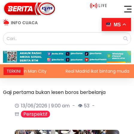
INFO CUACA
MS
gan Man City
TERKINI
Real Madrid ikat bintang muda Ivory Coast
Gaji pertama bukan lesen boros berbelanja
13/06/2026 | 9:00 am
👁 53
Perspektif