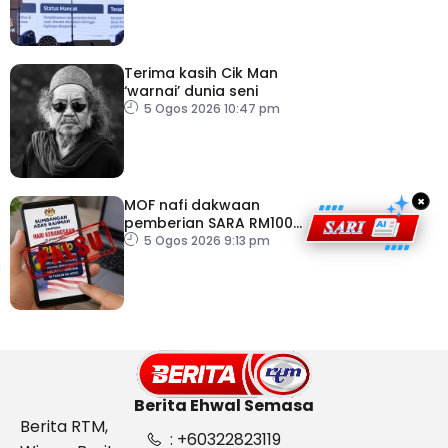
Terima kasih Cik Man
‘warnai’ dunia seni
5 Ogos 2026 10:47 pm
×
MOF nafi dakwaan
pemberian SARA RM100
sempena Hari
5 Ogos 2026 9:13 pm
Kebangsaan
Berita Ehwal Semasa
Berita RTM,
: +60322823119