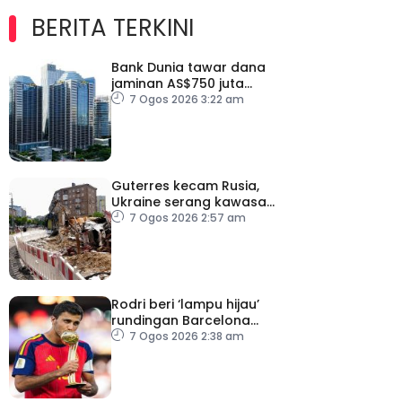
BERITA TERKINI
Bank Dunia tawar dana
jaminan AS$750 juta
kepada Indonesia bantu
7 Ogos 2026 3:22 am
perusahaan kecil
Guterres kecam Rusia,
Ukraine serang kawasan
awam
7 Ogos 2026 2:57 am
Rodri beri ‘lampu hijau’
rundingan Barcelona
dengan Man City
7 Ogos 2026 2:38 am