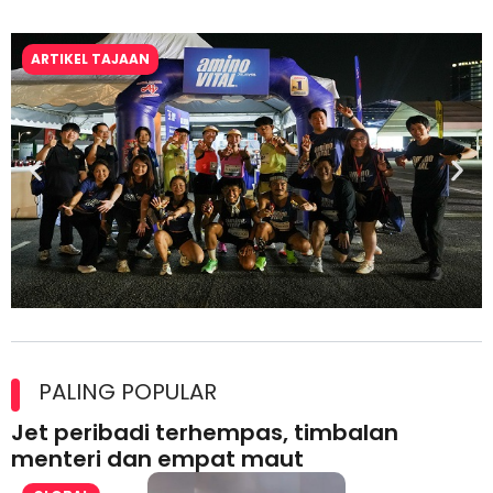
ARTIKEL TAJAAN
Ajinomoto (Malaysia) Berhad Perkasa SCORE Marathon 2026
Melalui Kerjasama aminoVITAL® Bersama Pempengaruh Larian
PALING POPULAR
Antarabangsa
Jet peribadi terhempas, timbalan
menteri dan empat maut