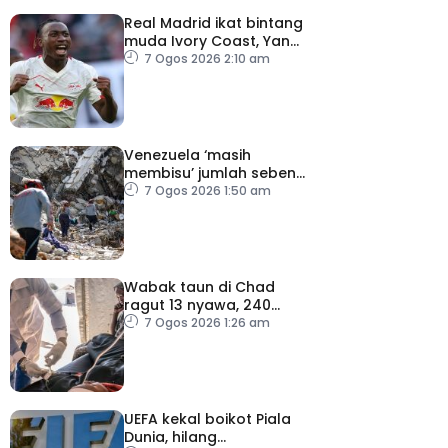
Real Madrid ikat bintang
muda Ivory Coast, Yan
Diomande
7 Ogos 2026 2:10 am
Venezuela ‘masih
membisu’ jumlah sebenar
mangsa hilang dalam
7 Ogos 2026 1:50 am
gempa bumi
Wabak taun di Chad
ragut 13 nyawa, 240
dijangkiti
7 Ogos 2026 1:26 am
UEFA kekal boikot Piala
Dunia, hilang