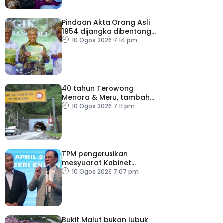
Pindaan Akta Orang Asli
1954 dijangka dibentang
hujung tahun 2026
10 Ogos 2026 7:14 pm
40 tahun Terowong
Menora & Meru, tambah
baik dan selenggara elak
10 Ogos 2026 7:11 pm
risiko keselamatan
TPM pengerusikan
mesyuarat Kabinet
sepanjang ketiadaan PM
10 Ogos 2026 7:07 pm
Bukit Malut bukan lubuk