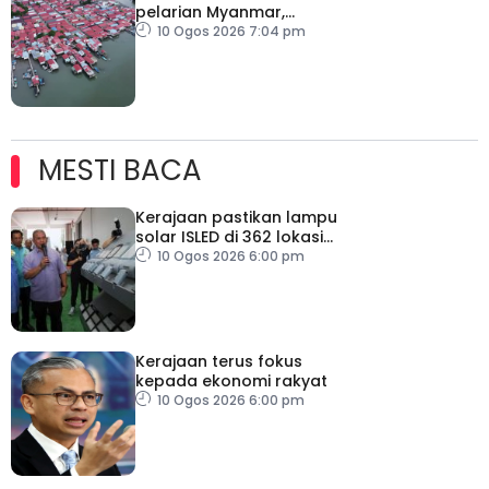
pelarian Myanmar,
majoriti penduduk
10 Ogos 2026 7:04 pm
warganegara Malaysia
MESTI BACA
Kerajaan pastikan lampu
solar ISLED di 362 lokasi
berkualiti, selamat
10 Ogos 2026 6:00 pm
Kerajaan terus fokus
kepada ekonomi rakyat
10 Ogos 2026 6:00 pm