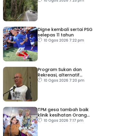
tua, uzur
10 Ogos 2026 7:23 pm
Digne kembali sertai PSG
selepas 11 tahun
10 Ogos 2026 7:22 pm
Program Sukan dan
Rekreasi, alternatif
bersama keluarga
10 Ogos 2026 7:20 pm
TPM gesa tambah baik
klinik kesihatan Orang
Asli
10 Ogos 2026 7:17 pm