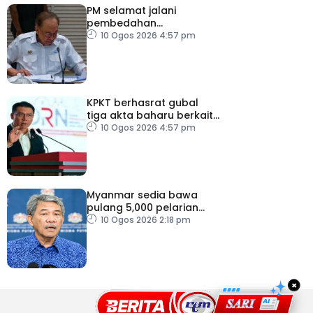
PM selamat jalani
pembedahan
laparoskopi rawat hernia
10 Ogos 2026 4:57 pm
perut
KPKT berhasrat gubal
tiga akta baharu berkait
perumahan
10 Ogos 2026 4:57 pm
Myanmar sedia bawa
pulang 5,000 pelarian
guna kapal
10 Ogos 2026 2:18 pm
×