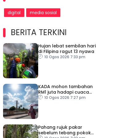
digital
media sosial
BERITA TERKINI
Hujan lebat sembilan hari
di Filipina ragut 13 nyawa
10 Ogos 2026 7:33 pm
KADA mohon tambahan
RM1 juta hadapi cuaca
panas
10 Ogos 2026 7:27 pm
Pahang rujuk pakar
sebelum tebang pokok