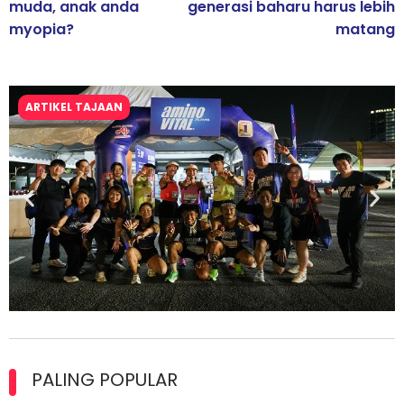
muda, anak anda
generasi baharu harus lebih
myopia?
matang
ARTIKEL TAJAAN
Ajinomoto (Malaysia) Berhad Perkasa SCORE Marathon 2026
Melalui Kerjasama aminoVITAL® Bersama Pempengaruh Larian
PALING POPULAR
Antarabangsa