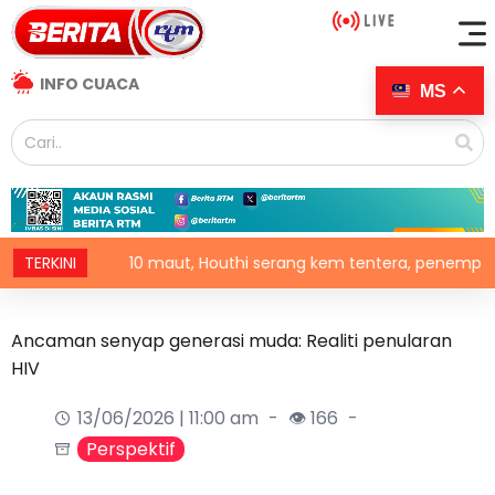
INFO CUACA
MS
TERKINI
10 maut, Houthi serang kem tentera, penempatan pelaria
Ancaman senyap generasi muda: Realiti penularan
HIV
13/06/2026 | 11:00 am
👁 166
Perspektif