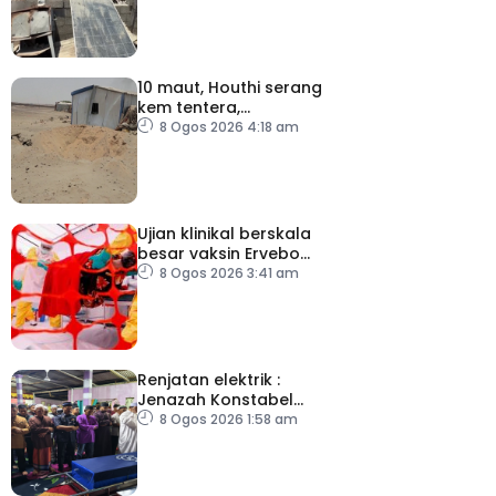
10 maut, Houthi serang
kem tentera,
penempatan pelarian
8 Ogos 2026 4:18 am
Ujian klinikal berskala
besar vaksin Ervebo
tangani wabak Ebola
8 Ogos 2026 3:41 am
Renjatan elektrik :
Jenazah Konstabel
Muhammad Raimi
8 Ogos 2026 1:58 am
selamat dikebumikan