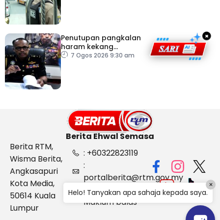
×
Penutupan pangkalan
haram kekang
penyeludupan di
7 Ogos 2026 9:30 am
Kelantan
Berita Ehwal Semasa
Berita RTM,
: +60322823119
Wisma Berita,
:
Angkasapuri
portalberita@rtm.gov.my
Kota Media,
×
: Aduan &
Helo! Tanyakan apa sahaja kepada saya.
50614 Kuala
Maklum balas
Lumpur