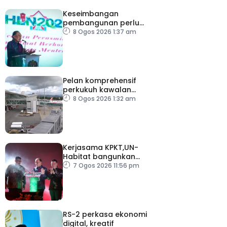
Keseimbangan
pembangunan perlu
ambil kira lokasi tumpuan
8 Ogos 2026 1:37 am
Pelan komprehensif
perkukuh kawalan
keselamatan di semua
8 Ogos 2026 1:32 am
lapangan terbang
Kerjasama KPKT,UN-
Habitat bangunkan
inisiatif My Public Space
7 Ogos 2026 11:56 pm
RS-2 perkasa ekonomi
digital, kreatif