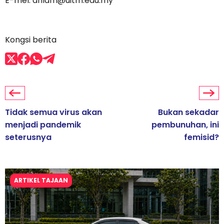
E-mel: ahlam@uitm.edu.my
Kongsi berita
Tidak semua virus akan
Bukan sekadar
menjadi pandemik
pembunuhan, ini
seterusnya
femisid?
ARTIKEL TAJAAN