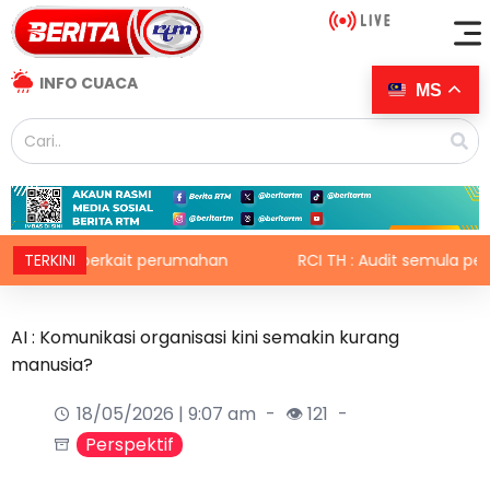
INFO CUACA
MS
u berkait perumahan
TERKINI
RCI TH : Audit semula pelaksanaan s
AI : Komunikasi organisasi kini semakin kurang
manusia?
18/05/2026 | 9:07 am
👁 121
Perspektif