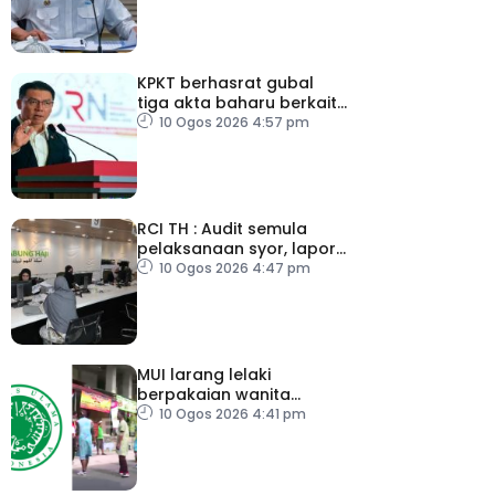
KPKT berhasrat gubal
tiga akta baharu berkait
perumahan
10 Ogos 2026 4:57 pm
RCI TH : Audit semula
pelaksanaan syor, lapor
secara terus
10 Ogos 2026 4:47 pm
MUI larang lelaki
berpakaian wanita
sempena Hari
10 Ogos 2026 4:41 pm
Kemerdekaan