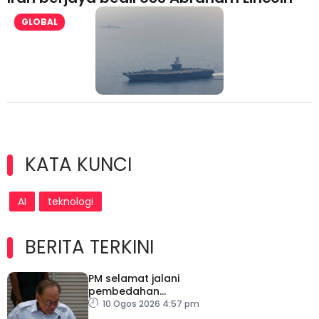
GLOBAL
KATA KUNCI
AI
teknologi
BERITA TERKINI
PM selamat jalani
pembedahan
laparoskopi rawat hernia
10 Ogos 2026 4:57 pm
perut