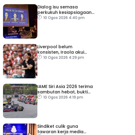
Dialog isu semasa
perkukuh kesiapsiagaan,
penyelarasan warga RTM
10 Ogos 2026 4:40 pm
Liverpool belum
konsisten, Iraola akui
masih banyak perlu
10 Ogos 2026 4:29 pm
diperbaiki
IAME Siri Asia 2026 terima
sambutan hebat, bukti
Malaysia bertaraf dunia
10 Ogos 2026 4:19 pm
Sindiket culik guna
tawaran kerja media