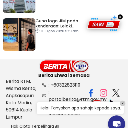
×
Guna logo JIM pada
kenderaan: Lelaki
Pakistan dicekup
10 Ogos 2026 9:51 am
Berita Ehwal Semasa
Berita RTM,
: +60322823119
Wisma Berita,
:
Angkasapuri
portalberita@rtm.gov.my
Kota Media,
×
: Aduan &
Helo! Tanyakan apa sahaja kepada saya.
50614 Kuala
Maklum balas
Lumpur
Hak Cipta Terpelihara @