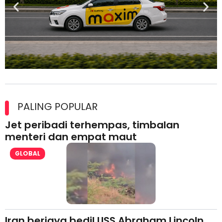
Maxim Malaysia dedah laporan keselamatan, pematuhan
lesen separuh pertama 2026
PALING POPULAR
Jet peribadi terhempas, timbalan
menteri dan empat maut
GLOBAL
Iran berjaya bedil USS Abraham Lincoln