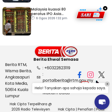
×
Malaysia kuasai 80
peratus IPO Asia
Tenggara, kumpul AS$1.4
6 Ogos 2026 1:32 pm
bilion separuh pertama
2026
Berita Ehwal Semasa
Berita RTM,
: +60322823119
Wisma Berita,
:
Angkasapuri
portalberita@rtm.gov.my
Kota Media,
×
: Aduan &
Helo! Tanyakan apa sahaja kepada saya.
50614 Kuala
Maklum balas
Lumpur
Hak Cipta Terpelihara @
2026 Radio Televisyen
Hak Cipta
|
Penafian
|
Polisi