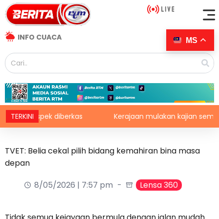
INFO CUACA
MS
 10 suspek diberkas
TERKINI
Kerajaan mulakan kajian semula duti
TVET: Belia cekal pilih bidang kemahiran bina masa
depan
8/05/2026 | 7:57 pm
Lensa 360
Tidak semua kejayaan bermula dengan jalan mudah.