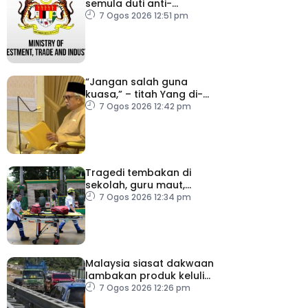
semula duti anti-
lambakan import
7 Ogos 2026 12:51 pm
gegelung keluli dari
China, Vietnam
“Jangan salah guna
kuasa,” – titah Yang di-
Pertuan Besar Negeri
7 Ogos 2026 12:42 pm
Sembilan kepada Exco
baharu
Tragedi tembakan di
sekolah, guru maut,
pelajar bunuh diri
7 Ogos 2026 12:34 pm
Malaysia siasat dakwaan
lambakan produk keluli
dari China, Taiwan dan
7 Ogos 2026 12:26 pm
Vietnam