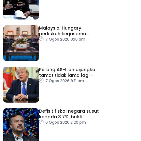
Kelantan
Malaysia, Hungary
perkukuh kerjasama
sektor pertanian
7 Ogos 2026 9:16 am
Perang AS–Iran dijangka
tamat tidak lama lagi –
Trump
7 Ogos 2026 9:11 am
Defisit fiskal negara susut
kepada 3.7%, bukti
keyakinan pelabur masih
6 Ogos 2026 2:20 pm
kukuh