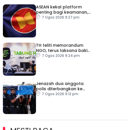
ASEAN kekal platform
penting bagi keamanan,
kestabilan serantau –
7 Ogos 2026 9:27 pm
Menteri Luar Kemboja
TH teliti memorandum
NGO, terus laksana baki
syor RCI
7 Ogos 2026 9:24 pm
Jenazah dua anggota
polis diterbangkan ke
Kelantan
7 Ogos 2026 9:12 pm