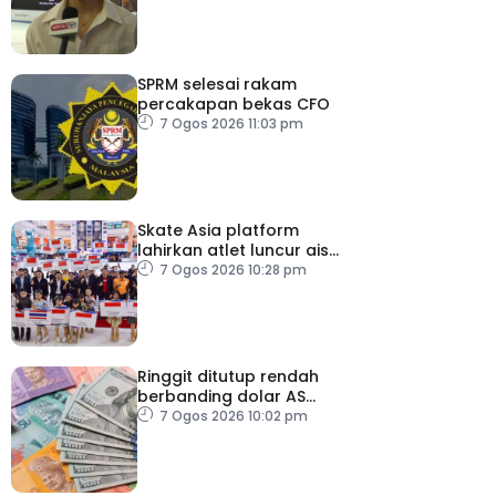
SPRM selesai rakam
percakapan bekas CFO
7 Ogos 2026 11:03 pm
Skate Asia platform
lahirkan atlet luncur ais
negara
7 Ogos 2026 10:28 pm
Ringgit ditutup rendah
berbanding dolar AS
menjelang pengumuman
7 Ogos 2026 10:02 pm
data pasaran buruh AS