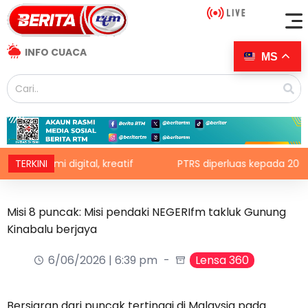
INFO CUACA
MS
onomi digital, kreatif
TERKINI
PTRS diperluas kepada 200,000 p
Misi 8 puncak: Misi pendaki NEGERIfm takluk Gunung
Kinabalu berjaya
6/06/2026 | 6:39 pm
Lensa 360
Bersiaran dari puncak tertinggi di Malaysia pada