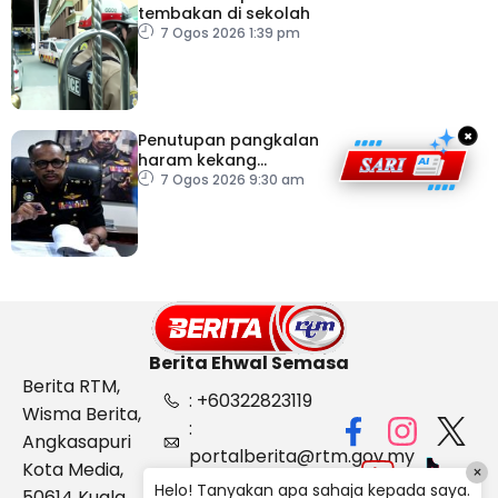
tembakan di sekolah
7 Ogos 2026 1:39 pm
×
Penutupan pangkalan
haram kekang
penyeludupan di
7 Ogos 2026 9:30 am
Kelantan
Berita Ehwal Semasa
Berita RTM,
: +60322823119
Wisma Berita,
:
Angkasapuri
portalberita@rtm.gov.my
Kota Media,
×
: Aduan &
Helo! Tanyakan apa sahaja kepada saya.
50614 Kuala