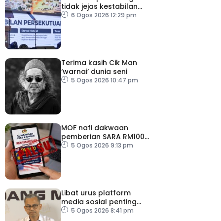
tidak jejas kestabilan
Kerajaan Perpaduan
6 Ogos 2026 12:29 pm
Persekutuan – TPM Zahid
Terima kasih Cik Man
‘warnai’ dunia seni
5 Ogos 2026 10:47 pm
MOF nafi dakwaan
pemberian SARA RM100
sempena Hari
5 Ogos 2026 9:13 pm
Kebangsaan
Libat urus platform
media sosial penting
bendung perbuatan
5 Ogos 2026 8:41 pm
‘copycat’