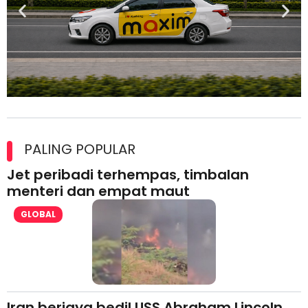
Maxim Malaysia dedah laporan keselamatan, pematuhan
lesen separuh pertama 2026
PALING POPULAR
Jet peribadi terhempas, timbalan
menteri dan empat maut
GLOBAL
Iran berjaya bedil USS Abraham Lincoln