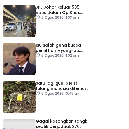
JPJ Johor keluar 535
notis dalam Op Khas
Teknikal, Lampu HID
6 Ogos 2026 11:03 am
Isu salah guna kuasa
pemilihan Myung-bo,
polis gempur pejabat KFA
6 Ogos 2026 11:02 am
Satu lagi guni berisi
tulang manusia ditemui di
Behor Mali, disiasat
6 Ogos 2026 10:46 am
sebagai kes bunuh
Gagal kosongkan tangki
septik berjadual: 270