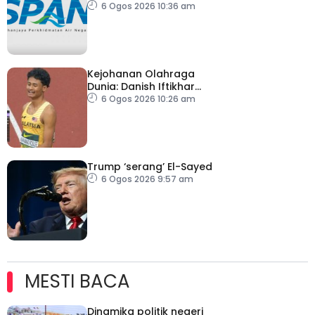
premis dikenakan notis
6 Ogos 2026 10:36 am
pematuhan SPAN
Kejohanan Olahraga
Dunia: Danish Iftikhar
cipta sejarah mara ke
6 Ogos 2026 10:26 am
final 100m
Trump ‘serang’ El-Sayed
6 Ogos 2026 9:57 am
MESTI BACA
Dinamika politik negeri