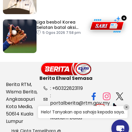
×
Liga besbol Korea
Selatan batal aksi
susulan gelombang haba
5 Ogos 2026 7:58 pm
Berita Ehwal Semasa
Berita RTM,
: +60322823119
Wisma Berita,
:
Angkasapuri
portalberita@rtm.gov.my
Kota Media,
×
: Aduan &
Helo! Tanyakan apa sahaja kepada saya.
50614 Kuala
Maklum balas
Lumpur
Hak Cipta Terpelihara @