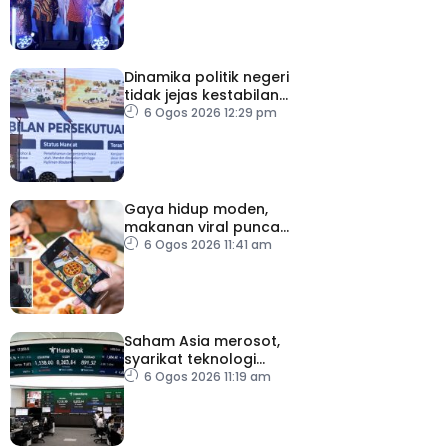
Dinamika politik negeri
tidak jejas kestabilan
Kerajaan Perpaduan
6 Ogos 2026 12:29 pm
Persekutuan – TPM Zahid
Gaya hidup moden,
makanan viral punca
kolesterol tinggi, penyakit
6 Ogos 2026 11:41 am
jantung meningkat
Saham Asia merosot,
syarikat teknologi
kembali tertekan
6 Ogos 2026 11:19 am