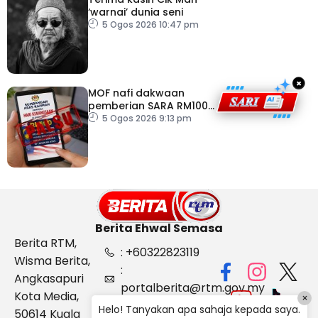
‘warnai’ dunia seni
5 Ogos 2026 10:47 pm
×
MOF nafi dakwaan
pemberian SARA RM100
sempena Hari
5 Ogos 2026 9:13 pm
Kebangsaan
Berita Ehwal Semasa
Berita RTM,
: +60322823119
Wisma Berita,
:
Angkasapuri
portalberita@rtm.gov.my
Kota Media,
×
: Aduan &
Helo! Tanyakan apa sahaja kepada saya.
50614 Kuala