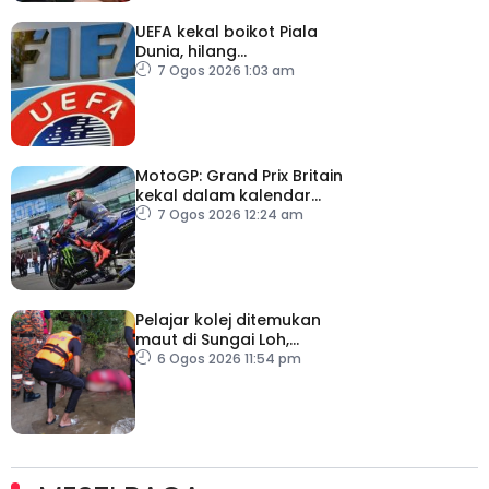
UEFA kekal boikot Piala
Dunia, hilang
kepercayaan kepada
7 Ogos 2026 1:03 am
Infantino
MotoGP: Grand Prix Britain
kekal dalam kalendar
hingga 2028
7 Ogos 2026 12:24 am
Pelajar kolej ditemukan
maut di Sungai Loh,
Dungun
6 Ogos 2026 11:54 pm