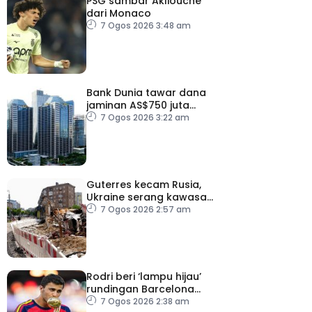
PSG sambar Akliouche
dari Monaco
7 Ogos 2026 3:48 am
Bank Dunia tawar dana
jaminan AS$750 juta
kepada Indonesia bantu
7 Ogos 2026 3:22 am
perusahaan kecil
Guterres kecam Rusia,
Ukraine serang kawasan
awam
7 Ogos 2026 2:57 am
Rodri beri ‘lampu hijau’
rundingan Barcelona
dengan Man City
7 Ogos 2026 2:38 am