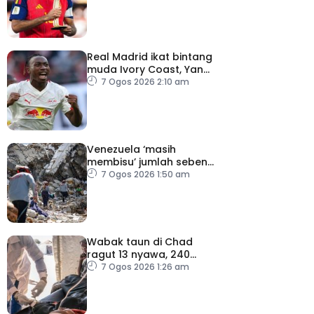
Real Madrid ikat bintang
muda Ivory Coast, Yan
Diomande
7 Ogos 2026 2:10 am
Venezuela ‘masih
membisu’ jumlah sebenar
mangsa hilang dalam
7 Ogos 2026 1:50 am
gempa bumi
Wabak taun di Chad
ragut 13 nyawa, 240
dijangkiti
7 Ogos 2026 1:26 am