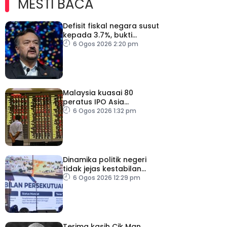
MESTI BACA
Defisit fiskal negara susut
kepada 3.7%, bukti
keyakinan pelabur masih
6 Ogos 2026 2:20 pm
kukuh
Malaysia kuasai 80
peratus IPO Asia
Tenggara, kumpul AS$1.4
6 Ogos 2026 1:32 pm
bilion separuh pertama
2026
Dinamika politik negeri
tidak jejas kestabilan
Kerajaan Perpaduan
6 Ogos 2026 12:29 pm
Persekutuan – TPM Zahid
Terima kasih Cik Man