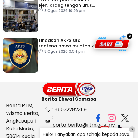
ejen, orang tengah urus
dokumentasi
8 Ogos 2026 10:26 pm
×
Tindakan AKPS sita
kontena bawa muatan ke
Israel bukti ketegasan
8 Ogos 2026 9:54 pm
Malaysia
Berita Ehwal Semasa
Berita RTM,
: +60322823119
Wisma Berita,
:
Angkasapuri
portalberita@rtm.gov.my
Kota Media,
×
: Aduan &
Helo! Tanyakan apa sahaja kepada saya.
50614 Kuala