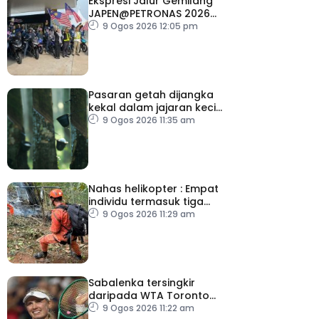
Ekspresi Jalur Gemilang
JAPEN@PETRONAS 2026
dilancar serentak di 15
9 Ogos 2026 12:05 pm
lokasi seluruh negara
Pasaran getah dijangka
kekal dalam jajaran kecil
minggu depan
9 Ogos 2026 11:35 am
Nahas helikopter : Empat
individu termasuk tiga
pelancong Columbia
9 Ogos 2026 11:29 am
maut
Sabalenka tersingkir
daripada WTA Toronto
Masters
9 Ogos 2026 11:22 am