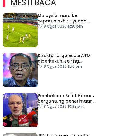
MESTI BACA
Malaysia mara ke
separuh akhir Hyundai
ASEAN Cup
8 Ogos 2026 11:26 pm
Struktur organisasi ATM
diperkukuh, seiring
pemodenan aset
8 Ogos 2026 11:10 pm
pertahanan
Pembukaan Selat Hormuz
bergantung penerimaan
AS – IRGC
8 Ogos 2026 10:28 pm
JPN tidak pernah lantik