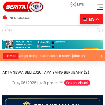
INFO CUACA
MS
du warga asing: ‘Bukan kereta rasmi jabatan’
TERKINI
Tiga lela
AKTA SEWA BELI 2026 : APA YANG BERUBAH? (2)
4/06/2026 | 4:19 pm
Fakta Visual