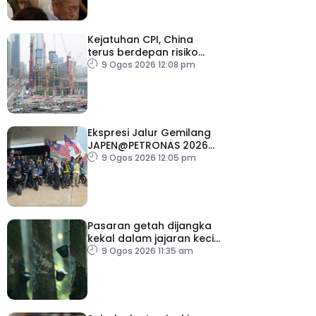
Kejatuhan CPI, China
terus berdepan risiko
deflasi
9 Ogos 2026 12:08 pm
Ekspresi Jalur Gemilang
JAPEN@PETRONAS 2026
dilancar serentak di 15
9 Ogos 2026 12:05 pm
lokasi seluruh negara
Pasaran getah dijangka
kekal dalam jajaran kecil
minggu depan
9 Ogos 2026 11:35 am