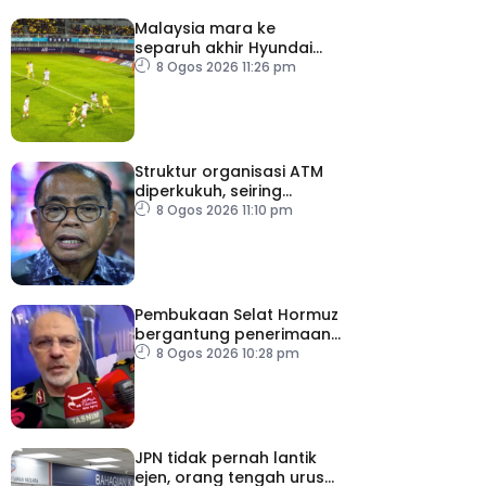
Malaysia mara ke
separuh akhir Hyundai
ASEAN Cup
8 Ogos 2026 11:26 pm
Struktur organisasi ATM
diperkukuh, seiring
pemodenan aset
8 Ogos 2026 11:10 pm
pertahanan
Pembukaan Selat Hormuz
bergantung penerimaan
AS – IRGC
8 Ogos 2026 10:28 pm
JPN tidak pernah lantik
ejen, orang tengah urus