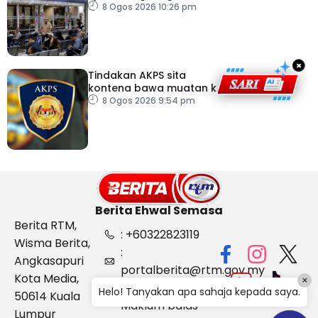
dokumentasi
8 Ogos 2026 10:26 pm
×
Tindakan AKPS sita
kontena bawa muatan ke
Israel bukti ketegasan
8 Ogos 2026 9:54 pm
Malaysia
Berita Ehwal Semasa
Berita RTM,
: +60322823119
Wisma Berita,
:
Angkasapuri
portalberita@rtm.gov.my
Kota Media,
×
: Aduan &
Helo! Tanyakan apa sahaja kepada saya.
50614 Kuala
Maklum balas
Lumpur